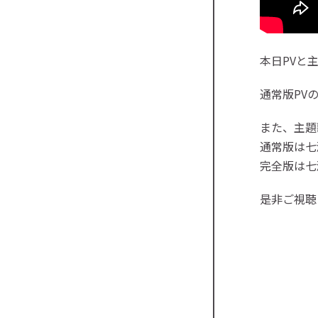
本日PVと
通常版PV
また、主題
通常版は七
完全版は七
是非ご視聴