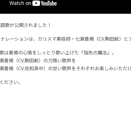
主題歌が公開されました！
のナレーションは、カリスマ美容師・七瀬蒼甫（CV.駒田航）と
歌は蒼甫の心情をしっとり歌い上げた『指先の魔法』。
瀬蒼甫（CV.駒田航）の力強い歌声を
瀬蒼甫（CV.佐和真中）の甘い歌声をそれぞれお楽しみいただ
ください。