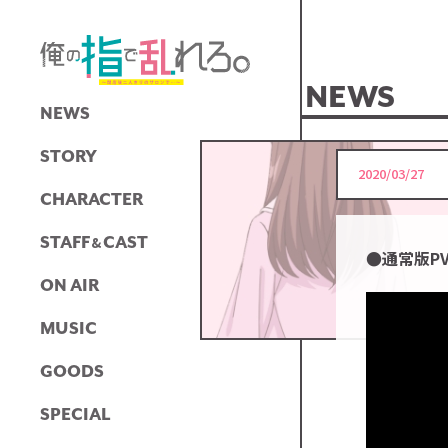
NEWS
NEWS
STORY
2020/03/27
CHARACTER
STAFF
CAST
&
●通常版P
ON AIR
MUSIC
GOODS
SPECIAL